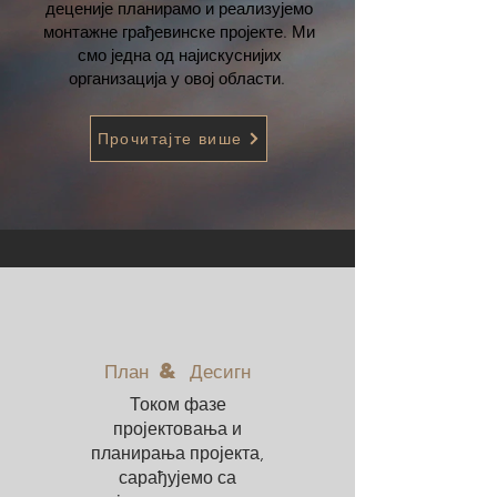
деценије планирамо и реализујемо
монтажне грађевинске пројекте. Ми
смо једна од најискуснијих
организација у овој области.
Прочитајте више
План & Десигн
Током фазе
пројектовања и
планирања пројекта,
сарађујемо са