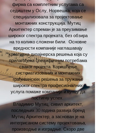
фирма са комплетним услугама са
седиштем у Ослу, Норвешка, која се
специјализовала за пројектовање
монтажних конструкција. Мутиц
Аркитектер спреман је за преузимање
широког спектра пројеката, без обзира
на то колико сложени били.
Основне
вредности компаније наглашавају
креативна дизајнерска решења која су
прилагођена специфичним потребама
сваког пројекта. Коришћење
систематизованих и монтажних
грађевинских решења за пружање
широког спектра професионалних
услуга помаже компанији и купцу да
постигну успех.
Владимир Мутиц, сивил аркитект,
последњих 30 година развија бренд
Мутиц Аркитектер, а заснован је на
интегрисаном систему пројектовања,
производње и изградње. Скоро две