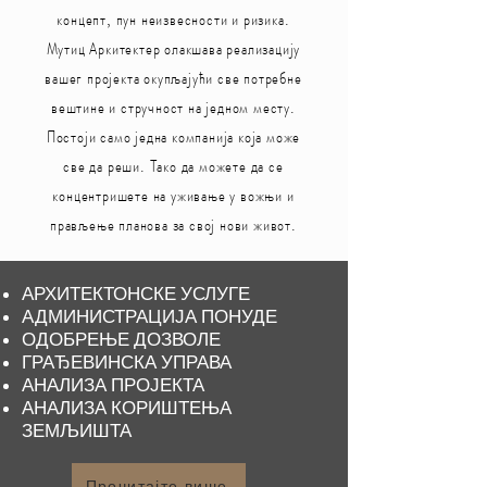
концепт, пун неизвесности и ризика.
Мутиц Аркитектер олакшава реализацију
вашег пројекта окупљајући све потребне
вештине и стручност на једном месту.
Постоји само једна компанија која може
све да реши. Тако да можете да се
концентришете на уживање у вожњи и
прављење планова за свој нови живот.
АРХИТЕКТОНСКЕ УСЛУГЕ
АДМИНИСТРАЦИЈА ПОНУДЕ
ОДОБРЕЊЕ ДОЗВОЛЕ
ГРАЂЕВИНСКА УПРАВА
АНАЛИЗА ПРОЈЕКТА
АНАЛИЗА КОРИШТЕЊА
ЗЕМЉИШТА
Прочитајте више