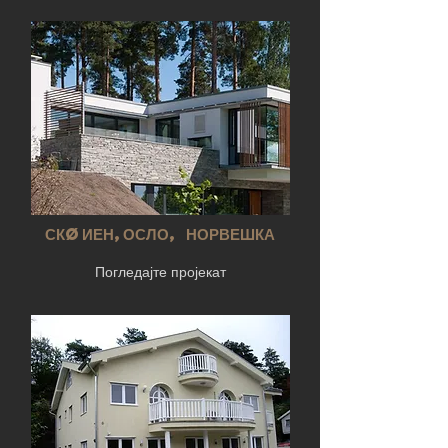
СКøИЕН,ОСЛО, НОРВЕШКА
Погледајте пројекат