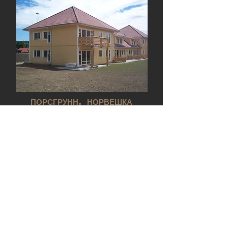
ПОРСГРУНН, НОРВЕШКА
Погледајте пројекат