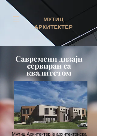
МУТИЦ
АРКИТЕКТЕР
Савремени дизајн
сервиран са
квалитетом
Мутиц Аркитектер је архитектонска