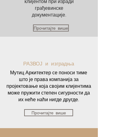
клијентом при изради
грађевинске
документације.
Прочитајте више
РАЗВОЈ и изградња
Мутиц Аркитектер се поноси тиме
што је права компанија за
пројектовање која својим клијентима
може пружити степен сигурности да
их неће наћи нигде другде.
Прочитајте више