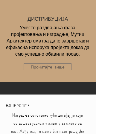
ДИСТРИБУЦИЈА
Уместо раздвајања фаза
пројектовања и изградње, Мутиц
Аркитектер сматра да је завршетак и
ефикасна испорука пројекта доказ да
смо успешно обавили посао.
Прочитајте више
НАШЕ УСЛУГЕ
Изградња сопствене куће догађај је који
се дешава једном у животу за многе од
нас. Међутим, то може бити застрашујући